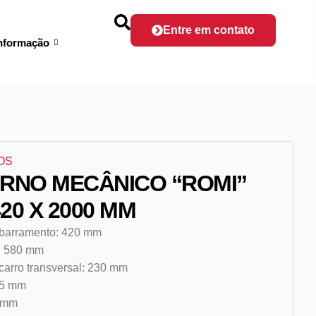
Entre em contato
nformação
OS
ORNO MECÂNICO “ROMI”
420 X 2000 MM
 barramento: 420 mm
a: 580 mm
carro transversal: 230 mm
45 mm
0 mm