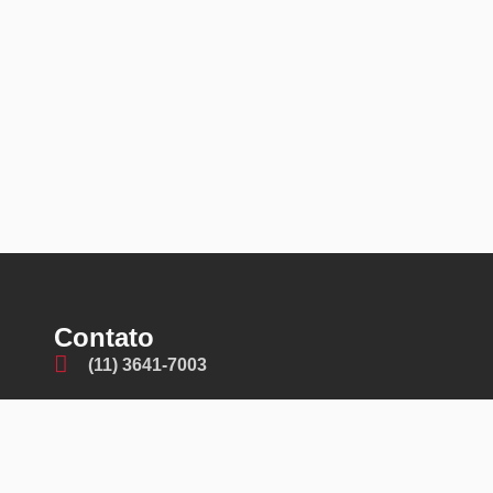
Contato
(11) 3641-7003
(11) 99601-3745
contato@fremaq.com.br