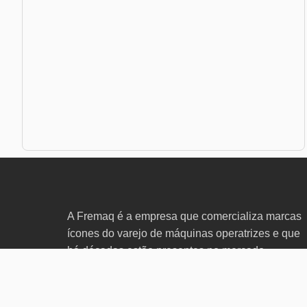
A Fremaq é a empresa que comercializa marcas
ícones do varejo de máquinas operatrizes e que
há décadas estão presentes no mercado.