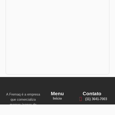
Menu
Contato
A Fremaq é a empresa
Início
(11) 3641-7003
que comercializa
marcas ícones do
Sobre nós
varejo de máquinas
(11) 99601-3745
operatrizes e que há