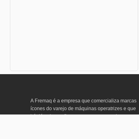
A Fremaq é a empresa que comercializa marcas
ícones do varejo de máquinas operatrizes e que
há décadas estão presentes no mercado.