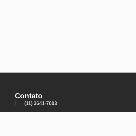
Contato
(11) 3641-7003
(11) 99601-3745
contato@fremaq.com.br