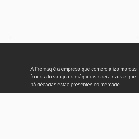
A Fremaq é a empresa que comercializa marcas
ícones do varejo de máquinas operatrizes e que
há décadas estão presentes no mercado.