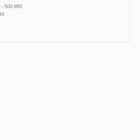
– 500 MM
MM