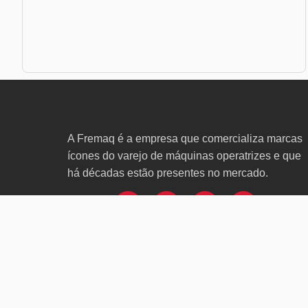
A Fremaq é a empresa que comercializa marcas
ícones do varejo de máquinas operatrizes e que
há décadas estão presentes no mercado.