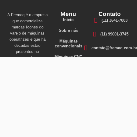
Menu
Contato
A Fremaq é a empresa
Início
(11) 3641-7003
que comercializa
marcas ícones do
Sobre nós
varejo de máquinas
(11) 99601-3745
operatrizes e que há
Máquinas
décadas estão
convencionais
contato@fremaq.com.b
presentes no
Máquinas CNC
mercado.
Corte e Conformação
Copyright 2024 © Todos direitos reservados Design by
Yoshikazu Informática