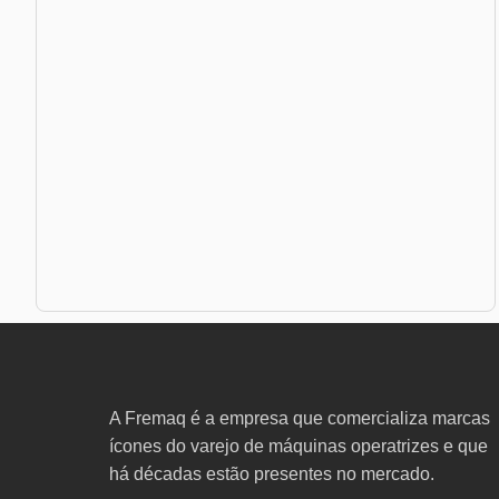
A Fremaq é a empresa que comercializa marcas
ícones do varejo de máquinas operatrizes e que
há décadas estão presentes no mercado.