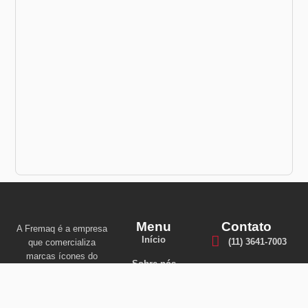
Menu
Contato
A Fremaq é a empresa
Início
(11) 3641-7003
que comercializa
marcas ícones do
Sobre nós
varejo de máquinas
(11) 99601-3745
operatrizes e que há
Máquinas
décadas estão
convencionais
contato@fremaq.com.b